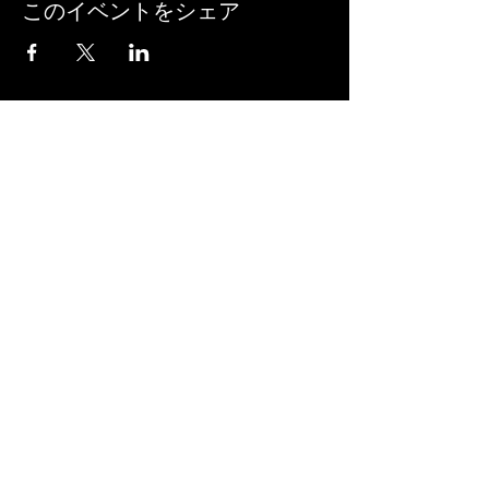
このイベントをシェア
長崎県クレー射撃協会
​会長 市川 勝彦
〒859-6408
長崎県佐世保市世知原町栗迎322-2
長崎県クレー射撃協会 事務局
​西川 憲治郎
i.guroria@ac.auone-net.jp
090-1169-6120
0956-76-2476
©2022 長崎県クレー射撃協会。Wix.com で作
成されました。