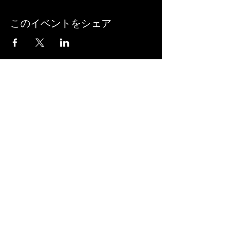
このイベントをシェア
長崎県クレー射撃協会
​会長 市川 勝彦
〒859-6408
長崎県佐世保市世知原町栗迎322-2
長崎県クレー射撃協会 事務局
​西川 憲治郎
i.guroria@ac.auone-net.jp
090-1169-6120
0956-76-2476